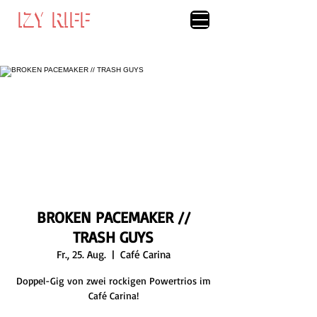
IZY RIFF
IZY RIFF
BROKEN PACEMAKER //
TRASH GUYS
Fr., 25. Aug.
  |  
Café Carina
Doppel-Gig von zwei rockigen Powertrios im
Café Carina!