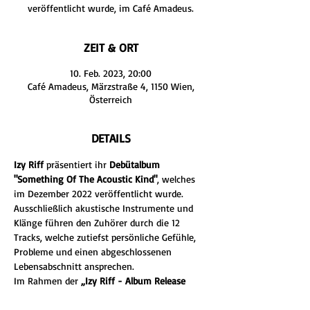
veröffentlicht wurde, im Café Amadeus.
ZEIT & ORT
10. Feb. 2023, 20:00
Café Amadeus, Märzstraße 4, 1150 Wien,
Österreich
DETAILS
Izy Riff 
präsentiert ihr 
Debütalbum 
"Something Of The Acoustic Kind"
, welches 
im Dezember 2022 veröffentlicht wurde. 
Ausschließlich akustische Instrumente und 
Klänge führen den Zuhörer durch die 12 
Tracks, welche zutiefst persönliche Gefühle, 
Probleme und einen abgeschlossenen 
Lebensabschnitt ansprechen.
Im Rahmen der 
„Izy Riff - Album Release 
Tour“
 spielt Izy sowohl Songs von dem 
Album als auch unveröffentlichte 