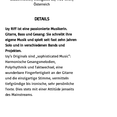
Österreich
DETAILS
Izy Riff ist eine passionierte Musikerin. 
Gitarre, Bass und Gesang: Sie schreibt ihre 
eigene Musik und spielt seit fast zehn Jahren 
Solo und in verschiedenen Bands und 
Projekten.
Izy’s Originals sind „sophisticated Music“: 
Harmonische Gesangsmelodien, 
Polyrhythmik und Taktwechsel, eine 
wunderbare Fingerfertigkeit an der Gitarre 
und die einzigartige Stimme, vermitteln 
tiefgründige bis ironische, sehr persönliche 
Texte. Dies stets mit einer Attitüde jenseits 
des Mainstreams.
Beginn: 19 Uhr.
Stubenhocker Buffet ab 18 Uhr
– der Hut geht um.
Wir bitten um Reservierung MIT 