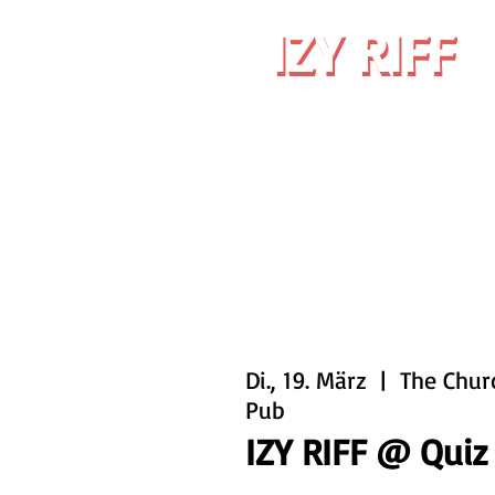
IZY RIFF
IZY RIFF
Di., 19. März
  |  
The Chur
Pub
IZY RIFF @ Quiz