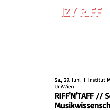
IZY RIFF
IZY RIFF
Sa., 29. Juni
  |  
Institut 
UniWien
RIFF'N'TAFF //
Musikwissensch