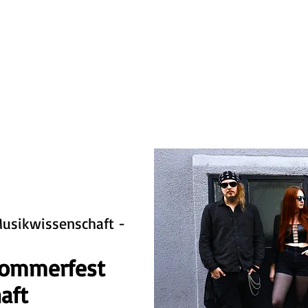
HOME
KONZERTE
BIO
BANDS
KONTAKT
Musikwissenschaft -
 Sommerfest
aft