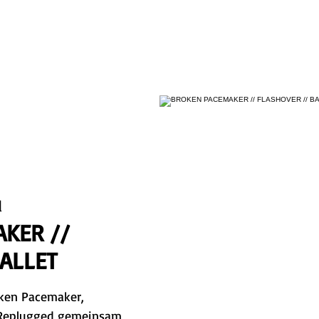
HOME
SHOWS
BIO
BANDS
CONTACT
d
KER //
BALLET
oken Pacemaker,
m Replugged gemeinsam