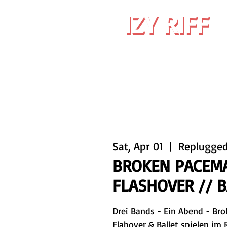
IZY RIFF
IZY RIFF
Sat, Apr 01
  |  
Replugge
BROKEN PACEMA
FLASHOVER // 
Drei Bands - Ein Abend - Br
Flahover & Ballet spielen i